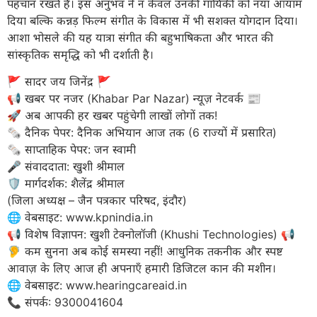
पहचान रखते हैं। इस अनुभव ने न केवल उनकी गायिकी को नया आयाम
दिया बल्कि कन्नड़ फिल्म संगीत के विकास में भी सशक्त योगदान दिया।
आशा भोसले की यह यात्रा संगीत की बहुभाषिकता और भारत की
सांस्कृतिक समृद्धि को भी दर्शाती है।
​🚩 सादर जय जिनेंद्र 🚩
​📢 खबर पर नजर (Khabar Par Nazar) न्यूज़ नेटवर्क 📰
🚀 अब आपकी हर खबर पहुंचेगी लाखों लोगों तक!
​🗞️ दैनिक पेपर: दैनिक अभियान आज तक (6 राज्यों में प्रसारित)
🗞️ साप्ताहिक पेपर: जन स्वामी
​🎤 संवाददाता: खुशी श्रीमाल
🛡️ मार्गदर्शक: शैलेंद्र श्रीमाल
(जिला अध्यक्ष – जैन पत्रकार परिषद, इंदौर)
​🌐 वेबसाइट: www.kpnindia.in
​📢 विशेष विज्ञापन: खुशी टेक्नोलॉजी (Khushi Technologies) 📢
🦻 कम सुनना अब कोई समस्या नहीं! आधुनिक तकनीक और स्पष्ट
आवाज़ के लिए आज ही अपनाएँ हमारी डिजिटल कान की मशीन।
​🌐 वेबसाइट: www.hearingcareaid.in
📞 संपर्क: 9300041604