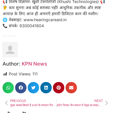
​📢 विशेष विज्ञापन: खुशी टेक्नोलॉजी (Khushi Technologies) 📢
🦻 कम सुनना अब कोई समस्या नहीं! आधुनिक तकनीक और स्पष्ट
आवाज़ के लिए आज ही अपनाएँ हमारी डिजिटल कान की मशीन।
​🌐 वेबसाइट: www.hearingcareaid.in
📞 संपर्क: 9300041604
Source
Author:
KPN News
Post Views:
111
PREVIOUS
NEXT
मुख्य आंकड़े छिपाते हैं AGP के लगातार गिरते गिरोह को, हालांकि दस साल सत्ता में हैं
इंदौर दिगंबर जैन समाज में नेतृत्व का संकट—’मनोनीत’ बनाम ‘निर्वाचित’ की जंग