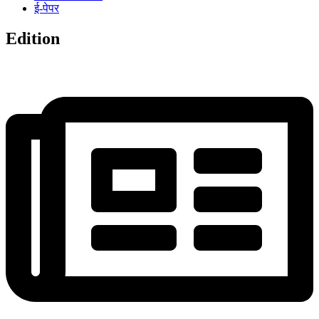
ई-पेपर
Edition