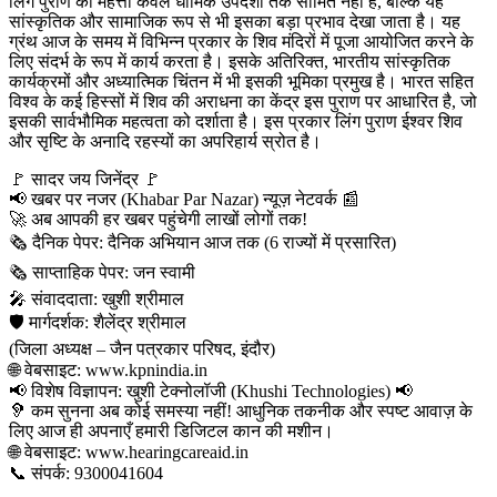
लिंग पुराण की महत्ता केवल धार्मिक उपदेशों तक सीमित नहीं है, बल्कि यह
सांस्कृतिक और सामाजिक रूप से भी इसका बड़ा प्रभाव देखा जाता है। यह
ग्रंथ आज के समय में विभिन्न प्रकार के शिव मंदिरों में पूजा आयोजित करने के
लिए संदर्भ के रूप में कार्य करता है। इसके अतिरिक्त, भारतीय सांस्कृतिक
कार्यक्रमों और अध्यात्मिक चिंतन में भी इसकी भूमिका प्रमुख है। भारत सहित
विश्व के कई हिस्सों में शिव की अराधना का केंद्र इस पुराण पर आधारित है, जो
इसकी सार्वभौमिक महत्वता को दर्शाता है। इस प्रकार लिंग पुराण ईश्वर शिव
और सृष्टि के अनादि रहस्यों का अपरिहार्य स्रोत है।
​🚩 सादर जय जिनेंद्र 🚩
​📢 खबर पर नजर (Khabar Par Nazar) न्यूज़ नेटवर्क 📰
🚀 अब आपकी हर खबर पहुंचेगी लाखों लोगों तक!
​🗞️ दैनिक पेपर: दैनिक अभियान आज तक (6 राज्यों में प्रसारित)
🗞️ साप्ताहिक पेपर: जन स्वामी
​🎤 संवाददाता: खुशी श्रीमाल
🛡️ मार्गदर्शक: शैलेंद्र श्रीमाल
(जिला अध्यक्ष – जैन पत्रकार परिषद, इंदौर)
​🌐 वेबसाइट: www.kpnindia.in
​📢 विशेष विज्ञापन: खुशी टेक्नोलॉजी (Khushi Technologies) 📢
🦻 कम सुनना अब कोई समस्या नहीं! आधुनिक तकनीक और स्पष्ट आवाज़ के
लिए आज ही अपनाएँ हमारी डिजिटल कान की मशीन।
​🌐 वेबसाइट: www.hearingcareaid.in
📞 संपर्क: 9300041604