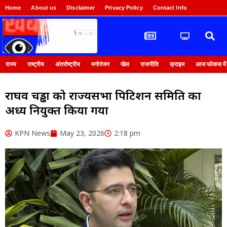
Home
About us
Disclaimer
Privacy Policy
Contact Info
Login
राज्य
राष्ट्रीय
अंतर्राष्ट्रीय
मनोरंजन
खेल
राजनीति
क्राइम
आज फोकस में
राघव चड्ढा को राज्यसभा पिटिशन समिति का
अध्यक्ष नियुक्त किया गया
KPN News
May 23, 2026
2:18 pm