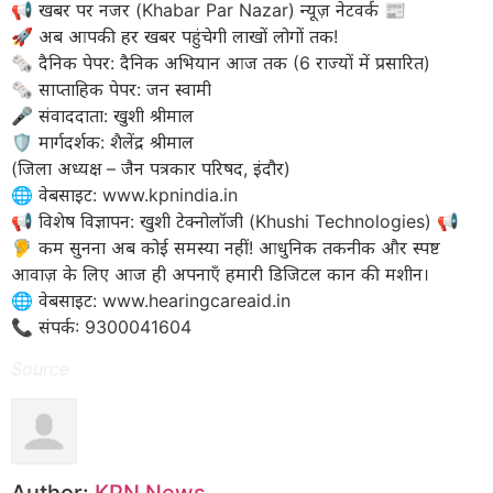
​📢 खबर पर नजर (Khabar Par Nazar) न्यूज़ नेटवर्क 📰
🚀 अब आपकी हर खबर पहुंचेगी लाखों लोगों तक!
​🗞️ दैनिक पेपर: दैनिक अभियान आज तक (6 राज्यों में प्रसारित)
🗞️ साप्ताहिक पेपर: जन स्वामी
​🎤 संवाददाता: खुशी श्रीमाल
🛡️ मार्गदर्शक: शैलेंद्र श्रीमाल
(जिला अध्यक्ष – जैन पत्रकार परिषद, इंदौर)
​🌐 वेबसाइट: www.kpnindia.in
​📢 विशेष विज्ञापन: खुशी टेक्नोलॉजी (Khushi Technologies) 📢
🦻 कम सुनना अब कोई समस्या नहीं! आधुनिक तकनीक और स्पष्ट
आवाज़ के लिए आज ही अपनाएँ हमारी डिजिटल कान की मशीन।
​🌐 वेबसाइट: www.hearingcareaid.in
📞 संपर्क: 9300041604
Source
Author:
KPN News