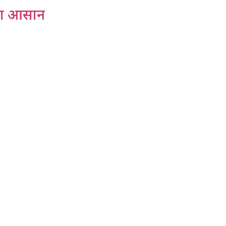
तना आसान