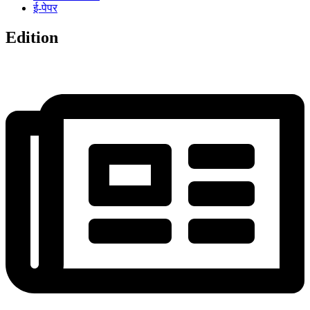
ई-पेपर
Edition