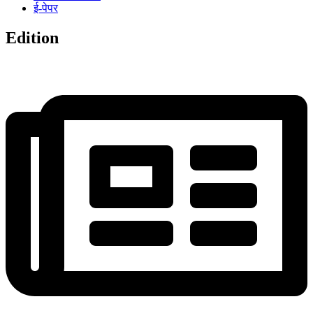
ई-पेपर
Edition