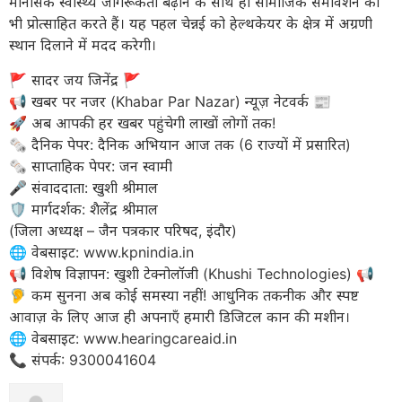
मानसिक स्वास्थ्य जागरूकता बढ़ाने के साथ ही सामाजिक समावेशन को
भी प्रोत्साहित करते हैं। यह पहल चेन्नई को हेल्थकेयर के क्षेत्र में अग्रणी
स्थान दिलाने में मदद करेगी।
​🚩 सादर जय जिनेंद्र 🚩
​📢 खबर पर नजर (Khabar Par Nazar) न्यूज़ नेटवर्क 📰
🚀 अब आपकी हर खबर पहुंचेगी लाखों लोगों तक!
​🗞️ दैनिक पेपर: दैनिक अभियान आज तक (6 राज्यों में प्रसारित)
🗞️ साप्ताहिक पेपर: जन स्वामी
​🎤 संवाददाता: खुशी श्रीमाल
🛡️ मार्गदर्शक: शैलेंद्र श्रीमाल
(जिला अध्यक्ष – जैन पत्रकार परिषद, इंदौर)
​🌐 वेबसाइट: www.kpnindia.in
​📢 विशेष विज्ञापन: खुशी टेक्नोलॉजी (Khushi Technologies) 📢
🦻 कम सुनना अब कोई समस्या नहीं! आधुनिक तकनीक और स्पष्ट
आवाज़ के लिए आज ही अपनाएँ हमारी डिजिटल कान की मशीन।
​🌐 वेबसाइट: www.hearingcareaid.in
📞 संपर्क: 9300041604