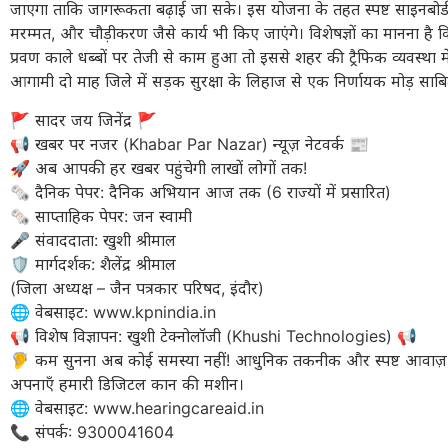
जाएगा ताकि जागरूकता बढ़ाई जा सके। इस योजना के तहत स्पष्ट साइनबोर्
मरम्मत, और चौड़ीकरण जैसे कार्य भी किए जाएंगे। विशेषज्ञों का मानना है कि
प्रवण काले धब्बों पर तेजी से काम हुआ तो इससे शहर की ट्रैफिक व्यवस्था मे
आगामी दो माह जिले में सड़क सुरक्षा के लिहाज से एक निर्णायक मोड़ साबि
​🚩 सादर जय जिनेंद्र 🚩
​📢 खबर पर नजर (Khabar Par Nazar) न्यूज़ नेटवर्क 📰
🚀 अब आपकी हर खबर पहुंचेगी लाखों लोगों तक!
​🗞️ दैनिक पेपर: दैनिक अभियान आज तक (6 राज्यों में प्रसारित)
🗞️ साप्ताहिक पेपर: जन स्वामी
​🎤 संवाददाता: खुशी श्रीमाल
🛡️ मार्गदर्शक: शैलेंद्र श्रीमाल
(जिला अध्यक्ष – जैन पत्रकार परिषद, इंदौर)
​🌐 वेबसाइट: www.kpnindia.in
​📢 विशेष विज्ञापन: खुशी टेक्नोलॉजी (Khushi Technologies) 📢
🦻 कम सुनना अब कोई समस्या नहीं! आधुनिक तकनीक और स्पष्ट आवाज
अपनाएँ हमारी डिजिटल कान की मशीन।
​🌐 वेबसाइट: www.hearingcareaid.in
📞 संपर्क: 9300041604