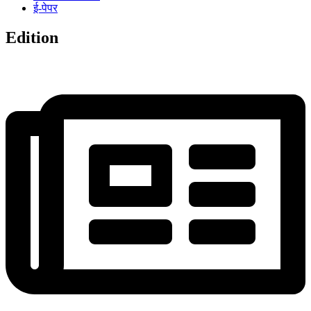
ई-पेपर
Edition