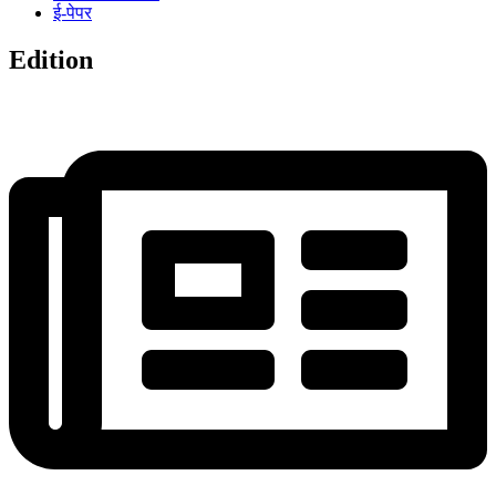
ई-पेपर
Edition