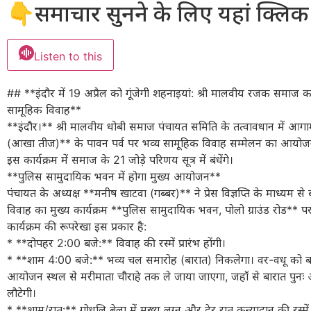
👇समाचार सुनने के लिए यहां क्लिक 
Listen to this
## **इंदौर में 19 अप्रैल को गूंजेगी शहनाइयां: श्री मालवीय रजक समाज क
सामूहिक विवाह**
**इंदौर।** श्री मालवीय धोबी समाज पंचायत समिति के तत्वावधान में आगा
(आखा तीज)** के पावन पर्व पर भव्य सामूहिक विवाह सम्मेलन का आयोजन
इस कार्यक्रम में समाज के 21 जोड़े परिणय सूत्र में बंधेंगे।
**पुलिस सामुदायिक भवन में होगा मुख्य आयोजन**
पंचायत के अध्यक्ष **मनीष खाटवा (गब्बर)** ने प्रेस विज्ञप्ति के माध्यम स
विवाह का मुख्य कार्यक्रम **पुलिस सामुदायिक भवन, पोलो ग्राउंड रोड**
कार्यक्रम की रूपरेखा इस प्रकार है:
* **दोपहर 2:00 बजे:** विवाह की रस्में प्रारंभ होंगी।
* **शाम 4:00 बजे:** भव्य चल समारोह (बारात) निकलेगा। वर-वधू को बग्
आयोजन स्थल से मरीमाता चौराहे तक ले जाया जाएगा, जहाँ से बारात पुन
लौटेगी।
* **शाम/रात:** गोधूलि बेला में मुख्य लग्न और देर रात कन्यादान की रस्में स