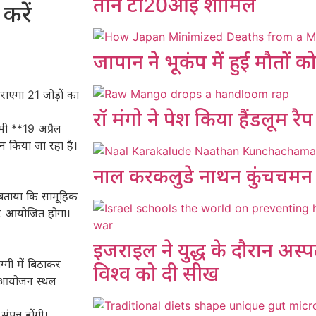
तीन टी20आई शामिल
करें
जापान ने भूकंप में हुई मौतों 
राएगा 21 जोड़ों का
रॉ मंगो ने पेश किया हैंडलूम रै
मी **19 अप्रैल
 किया जा रहा है।
नाल करकलुडे नाथन कुंचचमन
े बताया कि सामूहिक
 पर आयोजित होगा।
इजराइल ने युद्ध के दौरान अस्प
गी में बिठाकर
विश्व को दी सीख
ः आयोजन स्थल
ंपन्न होंगी।