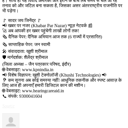
है। साथ ही यह विवाद अमेरिका और ईरान के बीच लंबे समय से चले आ रहे
तनाव को और जटिल बना सकता है, जिसका असर अंतरराष्ट्रीय राजनीति पर
भी पड़ेगा।
​🚩 सादर जय जिनेंद्र 🚩
​📢 खबर पर नजर (Khabar Par Nazar) न्यूज़ नेटवर्क 📰
🚀 अब आपकी हर खबर पहुंचेगी लाखों लोगों तक!
​🗞️ दैनिक पेपर: दैनिक अभियान आज तक (6 राज्यों में प्रसारित)
🗞️ साप्ताहिक पेपर: जन स्वामी
​🎤 संवाददाता: खुशी श्रीमाल
🛡️ मार्गदर्शक: शैलेंद्र श्रीमाल
(जिला अध्यक्ष – जैन पत्रकार परिषद, इंदौर)
​🌐 वेबसाइट: www.kpnindia.in
​📢 विशेष विज्ञापन: खुशी टेक्नोलॉजी (Khushi Technologies) 📢
🦻 कम सुनना अब कोई समस्या नहीं! आधुनिक तकनीक और स्पष्ट आवाज़ के
लिए आज ही अपनाएँ हमारी डिजिटल कान की मशीन।
​🌐 वेबसाइट: www.hearingcareaid.in
📞 संपर्क: 9300041604
Source