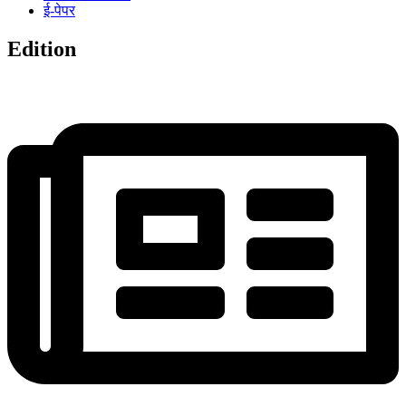
ई-पेपर
Edition