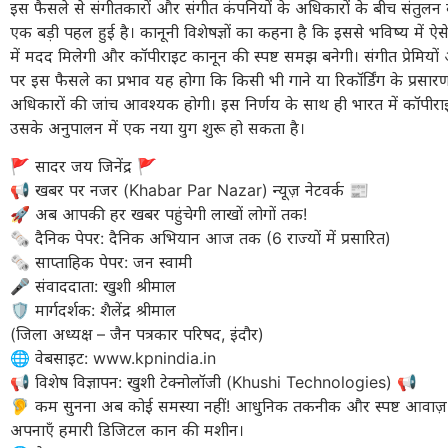
इस फैसले से संगीतकारों और संगीत कंपनियों के अधिकारों के बीच संतुलन ब
एक बड़ी पहल हुई है। कानूनी विशेषज्ञों का कहना है कि इससे भविष्य में ऐस
में मदद मिलेगी और कॉपीराइट कानून की स्पष्ट समझ बनेगी। संगीत प्रेमियो
पर इस फैसले का प्रभाव यह होगा कि किसी भी गाने या रिकॉर्डिंग के प्रसार
अधिकारों की जांच आवश्यक होगी। इस निर्णय के साथ ही भारत में कॉपीरा
उसके अनुपालन में एक नया युग शुरू हो सकता है।
​🚩 सादर जय जिनेंद्र 🚩
​📢 खबर पर नजर (Khabar Par Nazar) न्यूज़ नेटवर्क 📰
🚀 अब आपकी हर खबर पहुंचेगी लाखों लोगों तक!
​🗞️ दैनिक पेपर: दैनिक अभियान आज तक (6 राज्यों में प्रसारित)
🗞️ साप्ताहिक पेपर: जन स्वामी
​🎤 संवाददाता: खुशी श्रीमाल
🛡️ मार्गदर्शक: शैलेंद्र श्रीमाल
(जिला अध्यक्ष – जैन पत्रकार परिषद, इंदौर)
​🌐 वेबसाइट: www.kpnindia.in
​📢 विशेष विज्ञापन: खुशी टेक्नोलॉजी (Khushi Technologies) 📢
🦻 कम सुनना अब कोई समस्या नहीं! आधुनिक तकनीक और स्पष्ट आवाज
अपनाएँ हमारी डिजिटल कान की मशीन।