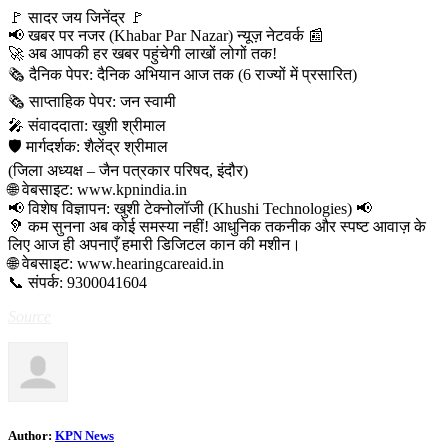
​🚩 सादर जय जिनेंद्र 🚩
​📢 खबर पर नजर (Khabar Par Nazar) न्यूज़ नेटवर्क 📰
🚀 अब आपकी हर खबर पहुंचेगी लाखों लोगों तक!
​🗞️ दैनिक पेपर: दैनिक अभियान आज तक (6 राज्यों में प्रसारित)
🗞️ साप्ताहिक पेपर: जन स्वामी
​🎤 संवाददाता: खुशी श्रीमाल
🛡️ मार्गदर्शक: शैलेंद्र श्रीमाल
(जिला अध्यक्ष – जैन पत्रकार परिषद, इंदौर)
​🌐 वेबसाइट: www.kpnindia.in
​📢 विशेष विज्ञापन: खुशी टेक्नोलॉजी (Khushi Technologies) 📢
🦻 कम सुनना अब कोई समस्या नहीं! आधुनिक तकनीक और स्पष्ट आवाज़ के
लिए आज ही अपनाएँ हमारी डिजिटल कान की मशीन।
​🌐 वेबसाइट: www.hearingcareaid.in
📞 संपर्क: 9300041604
Source
Author:
KPN News