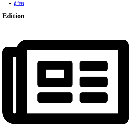
ई-पेपर
Edition