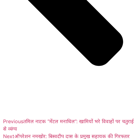
Previous
तमिल नाटक “मेंटल मनाधिल”: खामियों भरे विवाहों पर चतुराई
से व्यंग्य
Next
ऑपरेशन नमखोर: बिस्वदीप दास के प्रमुख सहायक की गिरफ्तार