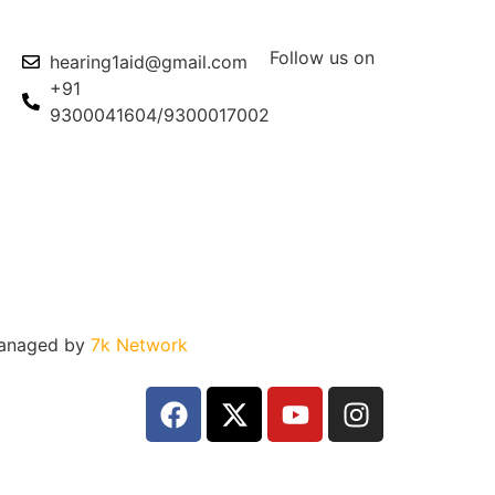
Follow us on
hearing1aid@gmail.com
+91
9300041604/9300017002
anaged by
7k Network