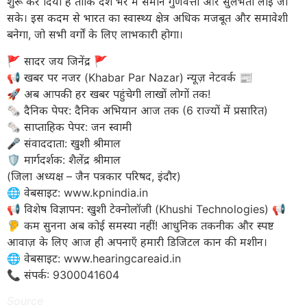
शुरू कर दिया है ताकि देश भर में समान गुणवत्ता और सुलभता लाई जा
सके। इस कदम से भारत का स्वास्थ्य क्षेत्र अधिक मजबूत और समावेशी
बनेगा, जो सभी वर्गों के लिए लाभकारी होगा।
​🚩 सादर जय जिनेंद्र 🚩
​📢 खबर पर नजर (Khabar Par Nazar) न्यूज़ नेटवर्क 📰
🚀 अब आपकी हर खबर पहुंचेगी लाखों लोगों तक!
​🗞️ दैनिक पेपर: दैनिक अभियान आज तक (6 राज्यों में प्रसारित)
🗞️ साप्ताहिक पेपर: जन स्वामी
​🎤 संवाददाता: खुशी श्रीमाल
🛡️ मार्गदर्शक: शैलेंद्र श्रीमाल
(जिला अध्यक्ष – जैन पत्रकार परिषद, इंदौर)
​🌐 वेबसाइट: www.kpnindia.in
​📢 विशेष विज्ञापन: खुशी टेक्नोलॉजी (Khushi Technologies) 📢
🦻 कम सुनना अब कोई समस्या नहीं! आधुनिक तकनीक और स्पष्ट
आवाज़ के लिए आज ही अपनाएँ हमारी डिजिटल कान की मशीन।
​🌐 वेबसाइट: www.hearingcareaid.in
📞 संपर्क: 9300041604
Source